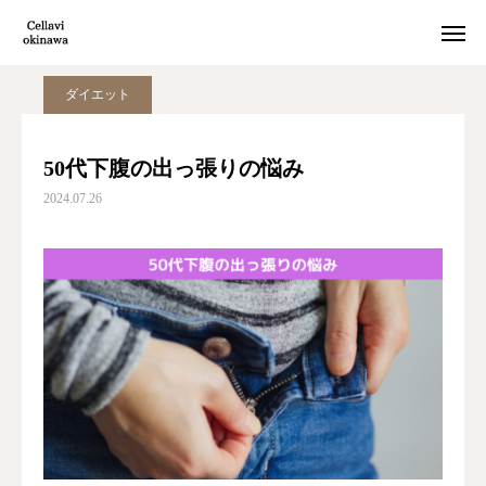
ページ一覧
Q＆A
50代下腹の出っ張りの悩み
ダイエット
WEB予約
Instagram
50代下腹の出っ張りの悩み
2024.07.26
痩身
フェイシャル
脱毛
水素吸引
トップページ
痩身